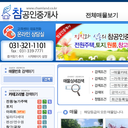
전체매물보기
전원/농가주택
토지
매물
아파트
해당등급의 모든 매물입니다.
빌라/다세대
펜션/연수원
창고/공장