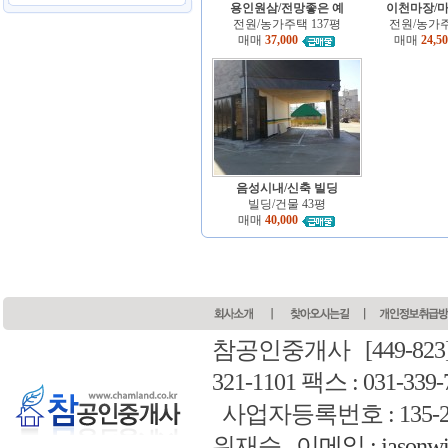
용인원삼/전망좋은 예
이천마장/
전원/농가주택 137평
전원/농가주
매매
37,000
매매
24,5
음성시내/신축 빌딩
빌딩/건물 43평
매매
40,000
참공인중개사
[449-8
321-1101 팩스 : 031-339-
사업자등록번호 : 135-22
위재승
이메일 : jasonwi