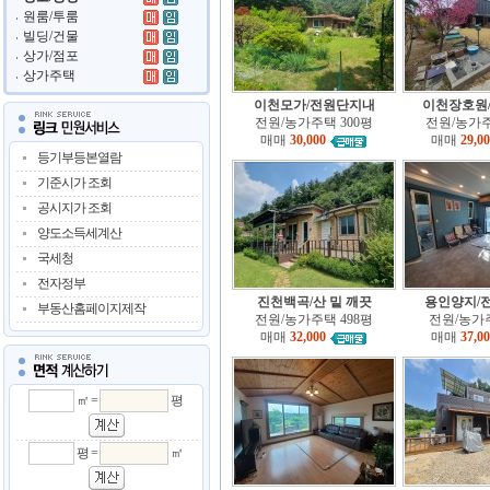
원룸/투룸
빌딩/건물
상가/점포
상가주택
이천모가/전원단지내
이천장호원
전원/농가주택 300평
전원/농가주
매매
30,000
매매
29,0
등기부등본열람
기준시가 조회
공시지가 조회
양도소득세계산
국세청
전자정부
진천백곡/산 밑 깨끗
용인양지/
부동산홈페이지제작
전원/농가주택 498평
전원/농가주
매매
32,000
매매
37,0
㎡ =
평
평 =
㎡