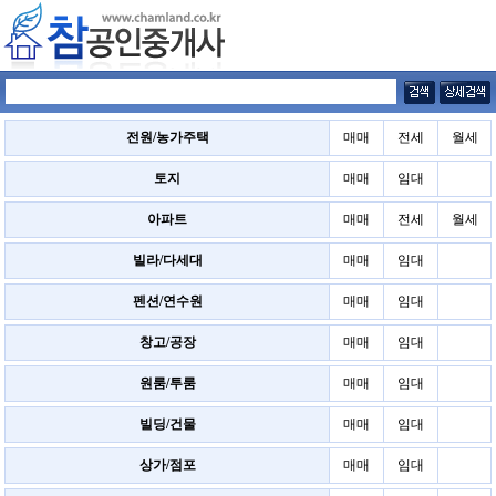
전원/농가주택
매매
전세
월세
토지
매매
임대
아파트
매매
전세
월세
빌라/다세대
매매
임대
펜션/연수원
매매
임대
창고/공장
매매
임대
원룸/투룸
매매
임대
빌딩/건물
매매
임대
상가/점포
매매
임대